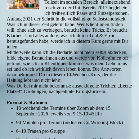
Teilzeit im sozialen Bereich, alleinerziehend,
frisch von der Uni. Bereits 2017 begleitete
ich freiberuflich Paare und Einzelpersonen.
Anfang 2021 der Schritt in die vollständige Selbstständigkeit.
Was ich in dieser Zeit gelernt habe: Wer KlientInnen finden
will, ohne sich zu verbiegen, braucht keine Tricks. Er braucht
Klarheit. Und alles andere, was ich durch Trial & Error
herausgefunden habe, werde ich in diesem Kurs gerne mit Dir
teilen.
Mittlerweile kann ich die Bedarfe nicht mehr selbst abdecken,
bilde eigene BeraterInnen aus und werde von KollegInnen oft
gefragt, wie ich an KlientInnen komme, was mein Geheimnis
sei und ob ich wirklich davon leben könne. Die Antworten
dazu bekommst Du in diesem 10-Wochen-Kurs, der die
Haltung lebt und nicht lehrt.
Was Du bei mir nicht bekommst: ausgeklügelte Trichter, „Letzte
Plätze!"-Drohungen, nachgeahmte Erfolgsformeln.
Format & Rahmen
10 wöchentliche Termine über Zoom ab dem 15.
September 2026 jeweils von 9:15-10:45Uhr
90 Minuten pro Termin (inklusive Co-Working-Block)
6–10 Frauen pro Gruppe