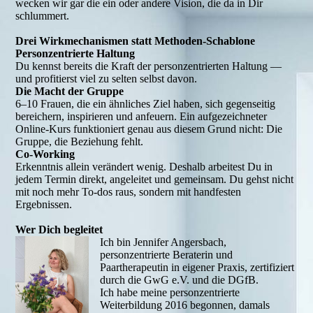
wecken wir gar die ein oder andere Vision, die da in Dir
schlummert.
Drei Wirkmechanismen statt Methoden-Schablone
Personzentrierte Haltung
Du kennst bereits die Kraft der personzentrierten Haltung —
und profitierst viel zu selten selbst davon.
Die Macht der Gruppe
6–10 Frauen, die ein ähnliches Ziel haben, sich gegenseitig
bereichern, inspirieren und anfeuern. Ein aufgezeichneter
Online-Kurs funktioniert genau aus diesem Grund nicht: Die
Gruppe, die Beziehung fehlt.
Co-Working
Erkenntnis allein verändert wenig. Deshalb arbeitest Du in
jedem Termin direkt, angeleitet und gemeinsam. Du gehst nicht
mit noch mehr To-dos raus, sondern mit handfesten
Ergebnissen.
Wer Dich begleitet
Ich bin Jennifer Angersbach,
personzentrierte Beraterin und
Paartherapeutin in eigener Praxis, zertifiziert
durch die GwG e.V. und die DGfB.
Ich habe meine personzentrierte
Weiterbildung 2016 begonnen, damals