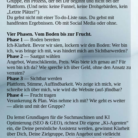
Gruppe, ein Prozess, der bei Dir beginnt und nicht bei der
Plattform. (Und nein: keine Funnel, keine Drohgebärden, kein
„Letzte Plätze!")
Du gehst nicht mit einer To-do-Liste raus. Du gehst mit
handfesten Ergebnissen. Ob mit Social Media oder ohne.
Vier Phasen. Vom Boden bis zur Frucht.
Phase 1
— Boden bereiten
Ich-Klarheit. Bevor wir säen, lockern wir den Boden: Wer bin
ich, was bringe ich mit, was hindert mich am Sichtbarwerden?
Phase 2
— Saatgut wählen
Angebot, Wunschklientin, Preis. Was biete ich genau an? Für
wen bin ich da? Wie spreche ich über Geld, ohne den Ansatz zu
verraten?
Phase 3
— Sichtbar werden
Plattform, Stimme, Auffindbarkeit. Wo zeige ich mich, wie
schreibe ich über mich, wie wird die Website (auf-)findbar?
Phase 4
— Frucht tragen
Verankerung & Plan. Was nehme ich mit? Wie geht es weiter
— allein und mit der Gruppe?
Du lernst Grundlagen für die Suchmaschinen und KI
Optimierung (SEO & GEO), richtest Dir eigene „Ki-Agenten“
ein, die Deine persönliche Assistenz werden, gewinnst Klarheit
über Dich, Deine Zielgruppe, Dein Angebot und vielleicht