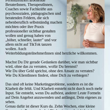
Personzentriert arbeitende
BeraterInnen, TherapeutInnen,
Coaches sowie Fachkräfte aus
psychosozialen, pädagogischen und
beratenden Feldern, die sich
nebenberuflich selbstständig machen
möchten oder ihre Praxis
professioneller sichtbar gestalten
wollen und genug haben von
„höher, schneller, lauter” und vor
allem nicht auf TikTok tanzen
wollen. Auch
WeiterbildungsteilnehmerInnen sind herzliche willkommen.
Machst Du Dir gerade Gedanken darüber, wie man sichtbar
wird, ohne das zu verraten, wofür Du brennst?
Wie Du über Geld sprichst, ohne den Ansatz zu verraten?
Wie Du KlientInnen findest, ohne Dich zu verbiegen?
Das sind oft keine Marketingprobleme, sondern es ist die
Klarheit die fehlt. Und Klarheit entsteht nicht durch noch mehr
Input. Sie entsteht, wenn Du aufhörst, anderer Leute Formeln
auf Dein Angebot anzuwenden und anfängst, Dein eigenes zu
sehen.
Genau dafür ist dieser Kurs da. Zehn Wochen, eine kleine