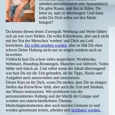
arbeitest personzentriert oder humanistisch.
Du gibst Raum, statt ihn zu füllen. Du
hörst zu, statt zu überzeugen: Und dann
sollst Du Dich selbst auf den Markt
bringen?
Du kennst diesen leisen Zwiespalt: Werbung und Werte fühlen
sich an wie zwei Welten. Du willst KlientInnen, aber auch nicht
mit der Not der Menschen 'werben' und Dich am Leid
bereichern.
Du willst gesehen werden,
aber es fällt Dir eben
schwer Deine Haltung nicht nur zu zeigen sondern auch zu
bewerben.
Vielleicht hast Du schon vieles ausprobiert: Workbooks,
Webinare, Branding-Beratungen. Manches war hilfreich. Vieles
fühlte sich falsch an. Und selbst wenn der Inhalt überzeugend
war hast Du nie die Zeit gefunden, all die Tipps, Hacks und
Aufgaben auch anzuwenden und umzusetzen.
Dieser Kurs ist für Dich, wenn Du merkst, dass Dir an einigen
Stellen das KnowHow fehlt, aber auch die Zeit und Struktur,
das Wissen umzusetzen. Wir profitieren von der
personzentrierten Haltung und der Macht der Gruppe und
wenden uns unterschiedlichsten Themen,
Marketinginstrumenten aber auch inneren Grenzen zu und
werden gemeinsam lernen, arbeiten und
sichtbarer werden.