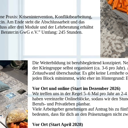
ene Praxis: Krisenintervention, Konfliktbearbeitung,
er:in. Am Ende steht die Abschlussarbeit und das
ss aller drei Module und der Lehrberatung erhältst
:r Berater:in GwG e.V.” Umfang: 245 Stunden.
Die Weiterbildung ist berufsbegleitend konzipiert. 
der Kleingruppe selbst organisiert (ca. 3-6 pro Jahr).
Zeitaufwand überschaubar. Es gibt keine Lernhefte 
jeden Block mitnimmst, wirkt eher im Hintergrund: 
Vor Ort und online (Start im Dezember 2026)
Wir treffen uns in der Regel 5–6 Mal pro Jahr an 2-
haben vereinzelte Onlineblöcke, sodass wir den Stu
Berufs- und Privatleben planbar.
Viele Arbeitgeber genehmigen auf Antrag bis zu fünf
bedeuten, dass für dich an den Präsenztagen nicht z
Vor Ort (Start April 2028)