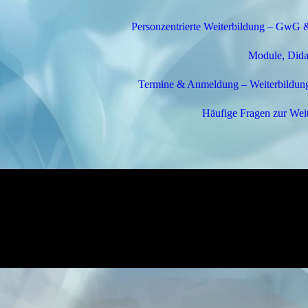
Personzentrierte Weiterbildung – GwG & 
Module, Dida
Termine & Anmeldung – Weiterbildung
Häufige Fragen zur Wei