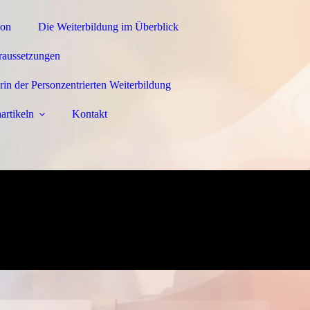
ion
Die Weiterbildung im Überblick
oraussetzungen
rin der Personzentrierten Weiterbildung
artikeln
Kontakt