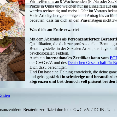
Wir treffen uns an 9 Wochenenden (Fr./Sa oder Sa./S
Praxis in Unna und weichen nur im Einzelfall auf e
werden rechtzeitig und meist 1 Jahr im Vorraus beka
Viele Arbeitgeber genehmigen auf Antrag bis zu fünf
bedeuten, dass für dich an den Präsenztagen nicht z
Was dich am Ende erwartet
Mit dem Abschluss als
Personzentrierte:r Berater
Qualifikation, die dich zur professionellen Beratungstä
Beratungsstelle, in der Sozialen Arbeit, der Jugendhi
psychosozialen Feldern.
Auch ein
internationales Zertifikat kann vom
PCE
der GwG e.V. und des
Deutschen Gesellschaft für B
Dich dazu berechtigen.
Und Du hast eine Haltung entwickelt, die deine ganz
und gehst
gestärkt in schwierige und herausford
abgrenzen und bist dennoch voll präsent bei de
Kosten
sonzentrierte Beraterin zertifiziert durch die GwG e.V. / DGfB - U