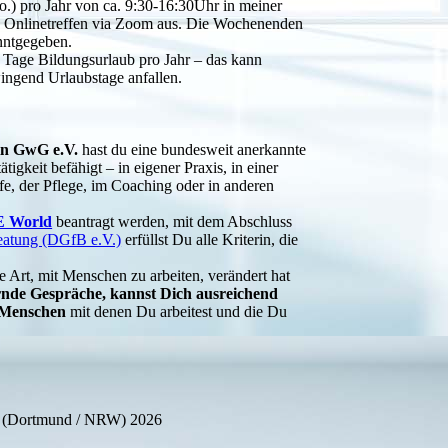
o.) pro Jahr von ca. 9:30-16:30Uhr in meiner
in Onlinetreffen via Zoom aus. Die Wochenenden
nntgegeben.
 Tage Bildungsurlaub pro Jahr – das kann
wingend Urlaubstage anfallen.
:in GwG e.V.
hast du eine bundesweit anerkannte
tigkeit befähigt – in eigener Praxis, in einer
lfe, der Pflege, im Coaching oder in anderen
 World
beantragt werden, mit dem Abschluss
eatung (DGfB e.V.)
erfüllst Du alle Kriterin, die
e Art, mit Menschen zu arbeiten, verändert hat
ernde Gespräche, kannst Dich ausreichend
n Menschen
mit denen Du arbeitest und die Du
nna (Dortmund / NRW) 2026