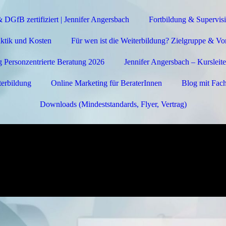
DGfB zertifiziert | Jennifer Angersbach
Fortbildung & Supervis
ktik und Kosten
Für wen ist die Weiterbildung? Zielgruppe & V
 Personzentrierte Beratung 2026
Jennifer Angersbach – Kursleite
terbildung
Online Marketing für BeraterInnen
Blog mit Fach
Downloads (Mindeststandards, Flyer, Vertrag)